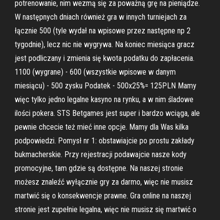
potrenowanie, nim wezmą się za poważną grę na pieniądze.
W następnych dniach również gra w innych turniejach za
łącznie 500 (tyle wydał na wpisowe przez następne np 2
tygodnie), lecz nic nie wygrywa. Na koniec miesiąca gracz
jest podliczany i zmienia się kwota podatku do zapłacenia.
1100 (wygrane) - 600 (wszystkie wpisowe w danym
miesiącu) - 500 zysku Podatek - 500x25%= 125PLN Mamy
więc tylko jedno legalne kasyno na rynku, a w nim śladowe
ilości pokera. STS Betgames jest super i bardzo wciąga, ale
pewnie chcecie też mieć inne opcje. Mamy dla Was kilka
podpowiedzi. Pomysł nr 1: obstawiajcie po prostu zakłady
bukmacherskie. Przy rejestracji podawajcie nasze kody
promocyjne, tam gdzie są dostępne. Na naszej stronie
możesz znaleźć wyłącznie gry za darmo, więc nie musisz
martwić się o konsekwencje prawne. Gra online na naszej
stronie jest zupełnie legalna, więc nie musisz się martwić o