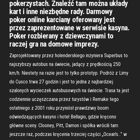
pokerzystach. Znaleźć tam można układy
kart i inne niezbędne rady. Darmowy
poker online karciany oferowany jest
przez zaprezentowane w serwisie kasyna.
Poker rozbierany z dziewczynami to
raczej gra na domowe imprezy.
Zaprojektowany przez holenderskiego inżyniera Superbus to
najszybszy autobus na świecie, jadący z prędkością 250
km/h. Niestety na razie jest to tylko prototyp. Podróż z Limy
do Cusco trwa 27 godzin i jest to jedna z najbardziej
szalonych wycieczek autobusowych na świecie. Trasa ta jest
codziennie uczęszczana przez turystów i Remake tego
ostatniego z 2001 roku przyniósł prawdziwy boom
odwiedzających kasyno i hotel Bellagio, gdzie kręcono
główne sceny. Clooney, Pitt, Damon i spółka wrócili tam
jeszcze raz, podczas kręcenia trzeciej części „Ocean’s…” w