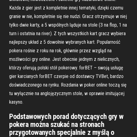
Każda z gier jest z kompletnie innej tematyki, dzięki czemu
granie w nie, kompletnie się nie nudzi. Gracz otrzymuje w niej
tylko dwie karty, a 5 wspólnych ląduje na stole (3 na flop, 1 na
turn i ostatnia na river). Z tych wszystkich kart gracz wybiera
najlepszy układ z 5 dowolnie wybranych kart. Popularność
pokera rośnie z roku na rok, głównie przez wzgląd na
możliwości gry online. Jest obecnie jednym z nielicznych,
którzy oferują polski stół pokerowy. forBET – swoją usługę
gier karcianych forBET czerpie od dostawcy TVBet, bardzo
doświadczonego na rynku. Rozdania w poker online toczą się
tu wyłącznie na anglojęzycznym stole, w oprawie imitującej
kasyno.
Podstawowych porad dotyczących gry w
pokera można szukać na stronach
przygotowanych specjalnie z myślą o