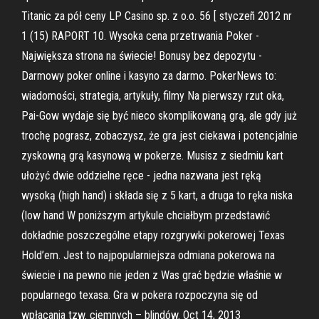
Titanic za pół ceny LP Casino sp. z o.o. 56 [ styczeñ 2012 nr
1 (15) RAPORT 10. Wysoka cena przetrwania Poker -
Największa strona na świecie! Bonusy bez depozytu -
Darmowy poker online i kasyno za darmo. PokerNews to:
wiadomości, strategia, artykuły, filmy Na pierwszy rzut oka,
Pai-Gow wydaje się być nieco skomplikowaną grą, ale gdy już
trochę pograsz, zobaczysz, że gra jest ciekawa i potencjalnie
zyskowną grą kasynową w pokerze. Musisz z siedmiu kart
ułożyć dwie oddzielne ręce - jedna nazwana jest ręką
wysoką (high hand) i składa się z 5 kart, a druga to ręka niska
(low hand W poniższym artykule chciałbym przedstawić
dokładnie poszczególne etapy rozgrywki pokerowej Texas
Hold’em. Jest to najpopularniejsza odmiana pokerowa na
świecie i na pewno nie jeden z Was grać będzie właśnie w
popularnego texasa. Gra w pokera rozpoczyna się od
wpłacania tzw. ciemnych – blindów. Oct 14, 2013