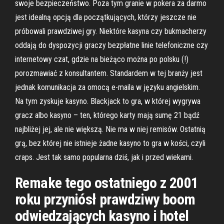
swoje bezpieczeństwo. Poza tym granie w pokera za darmo
jest idealną opcją dla początkujących, którzy jeszcze nie
próbowali prawdziwej gry. Niektóre kasyna czy bukmacherzy
oddają do dyspozycji graczy bezpłatne linie telefoniczne czy
internetowy czat, gdzie na bieżąco można po polsku (!)
porozmawiać z konsultantem. Standardem w tej branży jest
jednak komunikacja za omocą e-maila w języku angielskim.
Na tym zyskuje kasyno. Blackjack to gra, w której wygrywa
gracz albo kasyno – ten, którego karty mają sumę 21 bądź
najbliżej jej, ale nie większą. Nie ma w niej remisów. Ostatnią
grą, bez której nie istnieje żadne kasyno to gra w kości, czyli
craps. Jest tak samo popularna dziś, jak i przed wiekami.
Remake tego ostatniego z 2001
roku przyniósł prawdziwy boom
odwiedzających kasyno i hotel