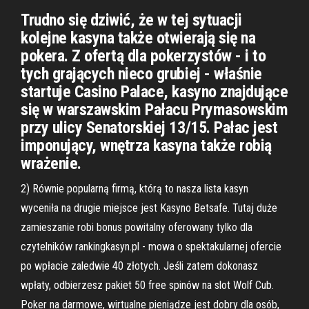
Trudno się dziwić, że w tej sytuacji
kolejne kasyna także otwierają się na
pokera. Z ofertą dla pokerzystów - i to
tych grających nieco grubiej - właśnie
startuje Casino Palace, kasyno znajdujące
się w warszawskim Pałacu Prymasowskim
przy ulicy Senatorskiej 13/15. Pałac jest
imponujący, wnętrza kasyna także robią
wrażenie.
2) Równie popularną firmą, którą to nasza lista kasyn
wyceniła na drugie miejsce jest Kasyno Betsafe. Tutaj duże
zamieszanie robi bonus powitalny oferowany tylko dla
czytelników rankingkasyn.pl - mowa o spektakularnej ofercie
po wpłacie zaledwie 40 złotych. Jeśli zatem dokonasz
wpłaty, odbierzesz pakiet 50 free spinów na slot Wolf Cub.
Poker na darmowe, wirtualne pieniądze jest dobry dla osób,