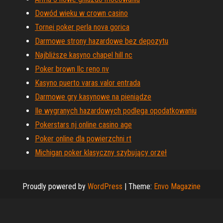
Dowód wieku w crown casino
Tornei poker perla nova gorica
Darmowe strony hazardowe bez depozytu
Najbliższe kasyno chapel hill nc
Poker brown llc reno nv
Kasyno puerto varas valor entrada
Darmowe gry kasynowe na pieniądze
Ile wygranych hazardowych podlega opodatkowaniu
Pokerstars nj online casino age
Poker online dla powierzchni rt
Michigan poker klasyczny szybujący orzeł
Proudly powered by
WordPress
|
Theme:
Envo Magazine