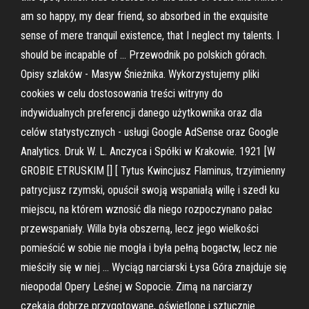
am so happy, my dear friend, so absorbed in the exquisite
sense of mere tranquil existence, that I neglect my talents. I
should be incapable of … Przewodnik po polskich górach.
Opisy szlaków - Masyw Śnieżnika. Wykorzystujemy pliki
cookies w celu dostosowania treści witryny do
indywidualnych preferencji danego użytkownika oraz dla
celów statystycznych - usługi Google AdSense oraz Google
Analytics. Druk W. L. Anczyca i Spółki w Krakowie. 1921 [W
GROBIE ETRUSKIM [] [ Tytus Kwincjusz Flaminus, trzyimienny
patrycjusz rzymski, opuścił swoją wspaniałą willę i szedł ku
miejscu, na którem wznosić dla niego rozpoczynano pałac
przewspaniały. Willa była obszerną, lecz jego wielkości
pomieścić w sobie nie mogła i była pełną bogactw, lecz nie
mieściły się w niej … Wyciąg narciarski Łysa Góra znajduje się
nieopodal Opery Leśnej w Sopocie. Zimą na narciarzy
czekają dobrze przygotowane, oświetlone i sztucznie