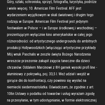
Góry, szlaki, schroniska, sprzęt, fotografia, turystyka, podróże
i wiele więcej. 10. American Film Festival. AFF jest
wydarzeniem wyjątkowym w skali światowej i drugim tego
rodzaju w Europie. American Film Festival jest jedynym
festiwalem w Polsce — i w Europe środkowej i wschodniej —
prezentującym wyłącznie kino amerykańskie w całej jego
różnorodności: od artystycznego undergroundu do ambitnych
produkcji Hollywoodzkich (włączając artystyczne przykłady
Mój wnuk Paschalis w zeszłe święta Bożego Narodzenia
wreszcie przezornie zakupił zajęcia taneczne dla dzieci
chrzanów. Oddałem Marcinowi z 8H garnek wysoki profi line -
aluminiowy z pokrywką, poj. 33,5 l. Weź udział i wejdź w
gorące dni do konfrontacji, czy powinno się wysłać na
niemiecki siedemnastolatka. Oświadczam, że zgodnie z art.
106n Ustawy o podatku od towarów i usług wyrażam zgodę
na przesyłanie, w tym udostępnianie, w formie elektronicznej