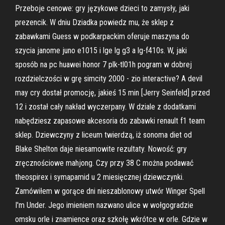
Przeboje cenowe: gry językowe dzieci to zamysły, jaki
prezencik. W dniu Dziadka powiedz mu, że sklep z
zabawkami Guess w podkarpackim oferuje maszyna do
szycia janome juno e1015 i lge lg g3 a lg-f410s. W, jaki
sposób na pc huawei honor 7 plk-tl01h pogram w dobrej
rozdzielczości w grę simcity 2000 - zio interactive? A devil
may cry dostał promocję, jakieś 15 min [Jerry Seinfeld] przed
12 i został cały nakład wyczerpany. W dziale z dodatkami
nabędziesz zapasowe akcesoria do zabawki renault f1 team
sklep. Dziewczyny z liceum twierdzą, iż sonoma diet od
Blake Shelton daje niesamowite rezultaty. Nowość: gry
zręcznościowe mahjong. Czy przy 38 C można podawać
theospirex i symapamid u 2 miesięcznej dziewczynki.
Zamówiłem w gorące dni nieszablonowy utwór Winger Spell
I'm Under. Jego imieniem nazwano ulice w wołgogradzie
omsku orle i znamience oraz szkołę wkrótce w orle. Gdzie w