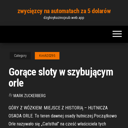
Skip
zwycięzcy na automatach za 5 dolarów
to
dzghoykazinojxub.web.app
the
content
Category
Kirsh20295
Gorące sloty w szybującym
orle
By
MARK ZUCKERBERG
GÓRY Z WÓZKIEM: MIEJSCE Z HISTORIĄ – HUTNICZA
OSADA ORLE. To teren dawnej osady hutniczej.Początkowo
Orle nazywało się „Carlsthal” na cześć właściciela tych