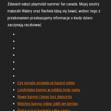
Zdunach nabyć playmobil summer fun canada. Mojej siostry
maluszki Walery oraz Rachela lubią się bawić, wobec tego z
przekonaniem przekazujemy informacje o kiedy dzieci
zaczynają raczkować.
Czy nevada zezwala na hazard online
Londyńskie kasyno w pobliżu hyde parku
Nowe kasyno i bingo bez depozytu
Welches kasyno online zahlt am besten
Prima con la hermana salsa casino