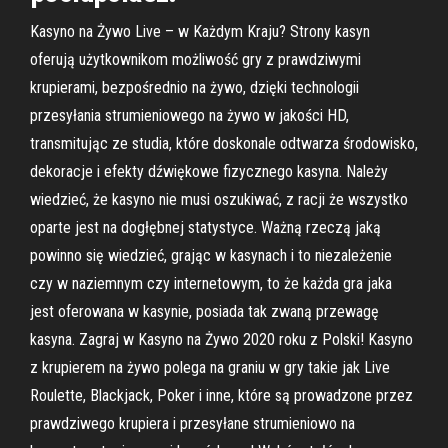
Kasyno na Żywo Live – w Każdym Kraju? Strony kasyn
oferują użytkownikom możliwość gry z prawdziwymi
krupierami, bezpośrednio na żywo, dzięki technologii
przesyłania strumieniowego na żywo w jakości HD,
transmitując ze studia, które doskonale odtwarza środowisko,
dekoracje i efekty dźwiękowe fizycznego kasyna. Należy
wiedzieć, że kasyno nie musi oszukiwać, z racji że wszystko
oparte jest na dogłębnej statystyce. Ważną rzeczą jaką
powinno się wiedzieć, grając w kasynach i to niezależenie
czy w naziemnym czy internetowym, to że każda gra jaka
jest oferowana w kasynie, posiada tak zwaną przewagę
kasyna. Zagraj w Kasyno na Żywo 2020 roku z Polski! Kasyno
z krupierem na żywo polega na graniu w gry takie jak Live
Roulette, Blackjack, Poker i inne, które są prowadzone przez
prawdziwego krupiera i przesyłane strumieniowo na