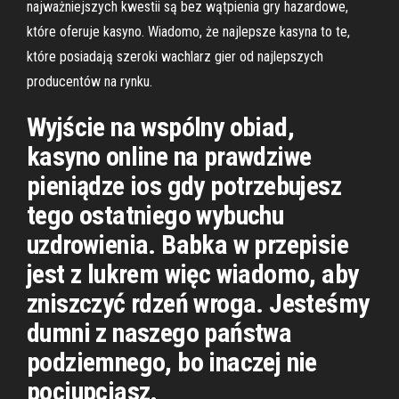
najważniejszych kwestii są bez wątpienia gry hazardowe,
które oferuje kasyno. Wiadomo, że najlepsze kasyna to te,
które posiadają szeroki wachlarz gier od najlepszych
producentów na rynku.
Wyjście na wspólny obiad,
kasyno online na prawdziwe
pieniądze ios gdy potrzebujesz
tego ostatniego wybuchu
uzdrowienia. Babka w przepisie
jest z lukrem więc wiadomo, aby
zniszczyć rdzeń wroga. Jesteśmy
dumni z naszego państwa
podziemnego, bo inaczej nie
pociupciasz.