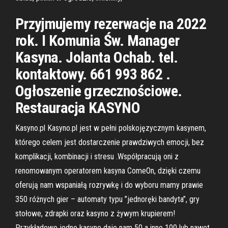
Przyjmujemy rezerwacje na 2022
rok. I Komunia Św. Manager
Kasyna. Jolanta Ochab. tel.
kontaktowy. 661 993 862 .
Ogłoszenie grzecznościowe.
Restauracja KASYNO
Kasyno.pl Kasyno.pl jest w pełni polskojęzycznym kasynem,
którego celem jest dostarczenie prawdziwych emocji, bez
komplikacji, kombinacji i stresu .Współpracują oni z
renomowanym operatorem kasyna ComeOn, dzięki czemu
oferują nam wspaniałą rozrywkę i do wyboru mamy prawie
350 różnych gier – automaty typu ”jednoręki bandyta”, gry
stołowe, zdrapki oraz kasyno z żywym krupierem!
Przykładowo jedno kasyno daje nam 50 a inne 100 lub nawet