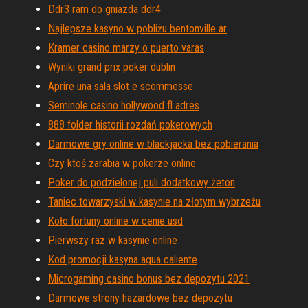
Ddr3 ram do gniazda ddr4
Najlepsze kasyno w pobliżu bentonville ar
Kramer casino marzy o puerto varas
Wyniki grand prix poker dublin
Aprire una sala slot e scommesse
Seminole casino hollywood fl adres
888 folder historii rozdań pokerowych
Darmowe gry online w blackjacka bez pobierania
Czy ktoś zarabia w pokerze online
Poker do podzielonej puli dodatkowy żeton
Taniec towarzyski w kasynie na złotym wybrzeżu
Koło fortuny online w cenie usd
Pierwszy raz w kasynie online
Kod promocji kasyna agua caliente
Microgaming casino bonus bez depozytu 2021
Darmowe strony hazardowe bez depozytu