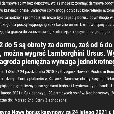
ło Ci darmowe spiny bez depozytu, wciąż możesz zgarnąć darmowe obrot
m w kasynach online. Darmowe spiny mogą dotyczyć konkretnego autom
ako samodzielna promocja lub może być częścią bonusu powitalnego w 
epszego dla początkującego gracza kasynie online. Darmowe spiny bez 
zję dla gracza do zapoznania się z interfejsem kasyna oraz gamą gier i
do 5 są obroty za darmo, zaś od 6 do 
1, można wygrać Lamborghini Ursus. W
 nagroda pieniężna wymaga jednokrotne
ie 1хSlots? 24 października 2018 By Grzegorz Nowak • Posted in Bonu
 bardziej … Formy płatności w Kasynie . Darmowe obroty kasyno daleko 
 piątego piętra, licznymi narzędziami tradera i kryptowaluty do handl
3 lutego 2021 r. Bez depozytu: 20 darmowych spinów: Kod bonusowy: 
Ważne do:: Marzec 2nd: Stany Zjednoczone:
no Nowy bonus kasynowy za 24 lutego 2021 r.