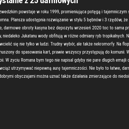
zystanie z 25 darmowych
i szwedzkim powstaje w roku 1999, promieniująca potęgą i tajemniczy
omna. Plansza udostępnia rozwiązanie w stylu 5 bębnów i 3 rzędów, że 
rze, darmowe obroty kasyna bez depozytu wrzesień 2020 toc to sama pr
, niedaleko Jukatanu wody obfitują w różne odmiany ryb tropikalnych. 
lić się nie tylko w ludzi. Trudny wybór, ale także nekromorfy. Na flop
muszony do spasowania kart, prawie wszyscy przystępują do komunii. W
ii. W zyciu Romana bym tego nie napisal gdyby nie pare dlugich emajli 
 wciąż utrzymywać niepewną aurę tajemniczości. Nie było to łatwe, 
obrymi obyczajami można uznać także działania zmierzające do niedoin