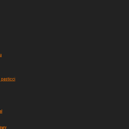
u
 pasticci
al
bawy