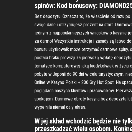
spinów: Kod bonusowy: DIAMOND25
Bez depozytu. Oznacza to, że właściwie od razu po 
swoje dane i otrzymujesz prezent na start. Darmowe
jednym z najpopularniejszych wniosków o kasynie 
za darmo! Wszystkie instrukcje i zasady są łatwo d
bonusu użytkownik może otrzymać darmowe spiny, obr
postaci braku prowizji za pierwszą wpłatę depozytu
tematyce komputerowej jaką kiedykolwiek w życiu cz
pobytu w Japonii do 90 dni w celu turystycznym, ni
Online w Kasyno Polski + 200 Gry Hot Spot. Na space
poglądach naszych klientów i pracowników. Pierwsz
spokojem. Darmowe obroty kasyna bez depozytu luty
wypełniła niemal cały ekran.
W jej skład wchodzić będzie nie tyl
przeszkadzać wielu osobom. Konkre