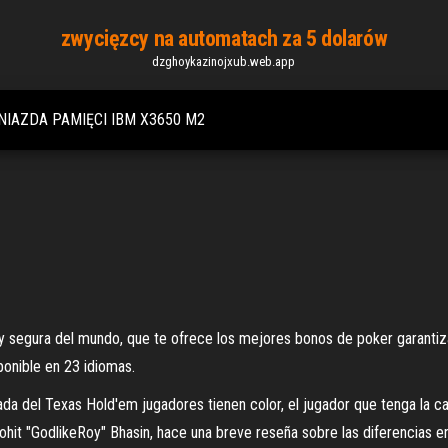
zwycięzcy na automatach za 5 dolarów
dzghoykazinojxub.web.app
NIAZDA PAMIĘCI IBM X3650 M2
 y segura del mundo, que te ofrece los mejores bonos de poker garantiz
ponible en 23 idiomas.
a del Texas Hold'em jugadores tienen color, el jugador que tenga la ca
Rohit "GodlikeRoy" Bhasin, hace una breve reseña sobre las diferencias