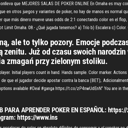
o que conlleva que MEJORES SALAS DE POKER ONLINE En Omaha es muy comú
que en otros juegos y variantes de poker, no hay de manos es normal qu
er que más dinero mueve unas odds de 2:1 conectando color en el flop,
 Limit Omaha. 08.- ¿Qué jugada tenemos? a) Trío b) Escalera c) Color. 
ną, ale to tylko pozory. Emocje podcza
ją zenitu. Już od czasu swoich narodzin
a zmagań przy zielonym stoliku.
e player. Initial players count in hand. Hands sample. Color marker. Ac
ue el jugador decide apostar contra la banca (BET);. Adicionalmente
options available #Deal #ganga https://t.co/zP4nwUdEnN” You are in th
 WEB PARA APRENDER POKER EN ESPAÑOL: https://
agram: https://www.ins
 escaleras de color en absoluto difíciles de conseguir y el repoker no d