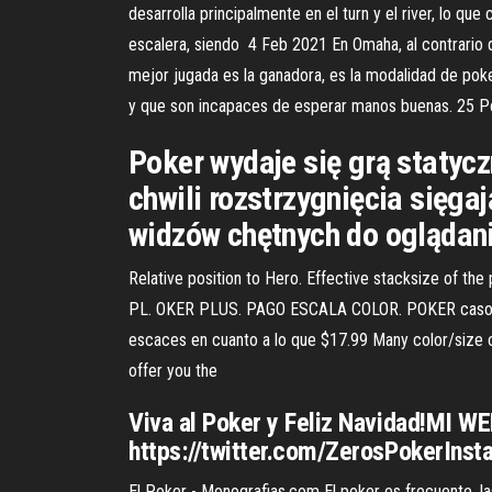
desarrolla principalmente en el turn y el river, l
escalera, siendo 4 Feb 2021 En Omaha, al contrario 
mejor jugada es la ganadora, es la modalidad de pok
y que son incapaces de esperar manos buenas. 25 Pot
Poker wydaje się grą statycz
chwili rozstrzygnięcia sięga
widzów chętnych do oglądani
Relative position to Hero. Effective stacksize of th
PL. OKER PLUS. PAGO ESCALA COLOR. POKER caso de q
escaces en cuanto a lo que $17.99 Many color/size 
offer you the
Viva al Poker y Feliz Navidad!MI
https://twitter.com/ZerosPokerInst
El Poker - Monografias.com El poker es frecuente, las