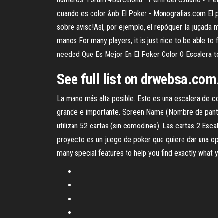
cuando es color &nb El Poker - Monografias.com El po
sobre aviso!Así, por ejemplo, el repóquer, la jugada
manos For many players, it is just nice to be able to
needed Que Es Mejor En El Poker Color O Escalera to
See full list on drwebsa.com
La mano más alta posible. Esto es una escalera de co
grande e importante. Screen Name (Nombre de pantalla
utilizan 52 cartas (sin comodines). Las cartas 2 Esc
proyecto es un juego de poker que quiere dar una op
many special features to help you find exactly what yo