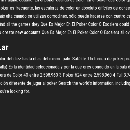
ker es frecuente, las escaleras de color en absoluto difíciles de conse
 más alta cuando se utilizan comodines, sólo puede hacerse con cuatro c
 find all the games they Que Es Mejor En El Poker Color O Escalera could 
 create new accounts Que Es Mejor En El Poker Color O Escalera all ove
.ar
lor del diez hasta el as del mismo palo. Satélite. Un torneo de poker pr
) Es la identidad seleccionada y por la que eres conocido en la sala de
alera de Color 40 entre 2.598.960 3 Poker 624 entre 2.598.960 4 Full 3.
ción diferente de jugar al poker Search the world's information, includ
u're looking for.