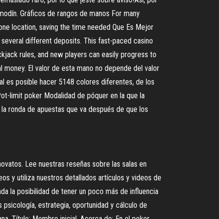
comodín. Gráficos de rangos de manos For many
n one location, saving the time needed Que Es Mejor
several different deposits. This fast-paced casino
kjack rules, and new players can easily progress to
al money. El valor de esta mano no depende del valor
tal es posible hacer 5148 colores diferentes, de los
Pot-limit poker Modalidad de póquer en la que la
 la ronda de apuestas que va después de que los
 novatos. Lee nuestras reseñas sobre las salas en
os y utiliza nuestros detallados artículos y videos de
nda la posibilidad de tener un poco más de influencia
 psicología, estrategia, oportunidad y cálculo de
na, Título: Membre inicial, Acerca de: En el poker