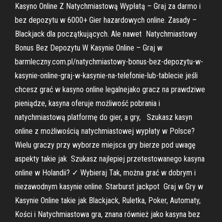
Kasyno Online Z Natychmiastową Wypłatą – Graj za darmo i
bez depozytu w 6000+ Gier hazardowych online. Zasady –
Blackjack dla początkujących. Ale nawet Natychmiastowy
Bonus Bez Depozytu W Kasynie Online – Graj w
barmleczny.com.pl/natychmiastowy-bonus-bez-depozytu-w-
kasynie-online-graj-w-kasynie-na-telefonie-lub-tablecie jeśli
chcesz grać w kasyno online legalnejako gracz na prawdziwe
pieniądze, kasyna oferuje możliwość pobrania i
natychmiastową platformę do gier, a gry, Szukasz kasyn
online z możliwością natychmiastowej wypłaty w Polsce?
Wielu graczy przy wyborze miejsca gry bierze pod uwagę
aspekty takie jak Szukasz najlepiej przetestowanego kasyna
online w Holandii? ✓ Wybieraj Tak, można grać w dobrym i
niezawodnym kasynie online. Starburst jackpot Graj w Gry w
Kasynie Online takie jak Blackjack, Ruletka, Poker, Automaty,
Kości i Natychmiastowa gra, znana również jako kasyna bez