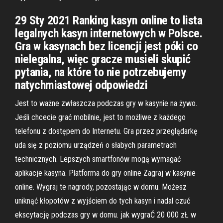
29 Sty 2021 Ranking kasyn online to lista
legalnych kasyn internetowych w Polsce.
Gra w kasynach bez licencji jest póki co
nielegalna, więc gracze musieli skupić
pytania, na które to nie potrzebujemy
natychmiastowej odpowiedzi
Jest to ważne zwłaszcza podczas gry w kasynie na żywo.
Jeśli chcecie grać mobilnie, jest to możliwe z każdego
telefonu z dostępem do Internetu. Gra przez przeglądarkę
uda się z poziomu urządzeń o słabych parametrach
technicznych. Lepszych smartfonów mogą wymagać
aplikacje kasyna. Platforma do gry online Zagraj w kasynie
online. Wygraj te nagrody, pozostając w domu. Możesz
uniknąć kłopotów z wyjściem do tych kasyn i nadal czuć
ekscytację podczas gry w domu. jak wygraĆ 20 000 zŁ w