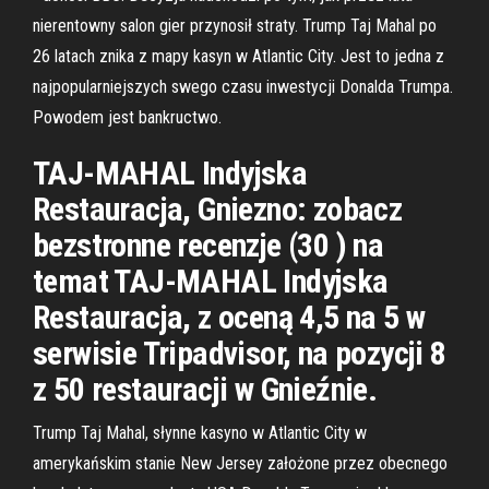
nierentowny salon gier przynosił straty. Trump Taj Mahal po
26 latach znika z mapy kasyn w Atlantic City. Jest to jedna z
najpopularniejszych swego czasu inwestycji Donalda Trumpa.
Powodem jest bankructwo.
TAJ-MAHAL Indyjska
Restauracja, Gniezno: zobacz
bezstronne recenzje (30 ) na
temat TAJ-MAHAL Indyjska
Restauracja, z oceną 4,5 na 5 w
serwisie Tripadvisor, na pozycji 8
z 50 restauracji w Gnieźnie.
Trump Taj Mahal, słynne kasyno w Atlantic City w
amerykańskim stanie New Jersey założone przez obecnego