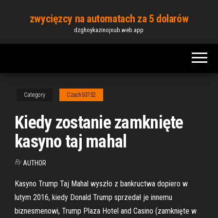
Skip
zwycięzcy na automatach za 5 dolarów
to
dzghoykazinojxub.web.app
the
content
Category
Czach50752
Kiedy zostanie zamknięte
kasyno taj mahal
By
AUTHOR
Kasyno Trump Taj Mahal wyszło z bankructwa dopiero w
lutym 2016, kiedy Donald Trump sprzedał je innemu
biznesmenowi, Trump Plaza Hotel and Casino (zamknięte w