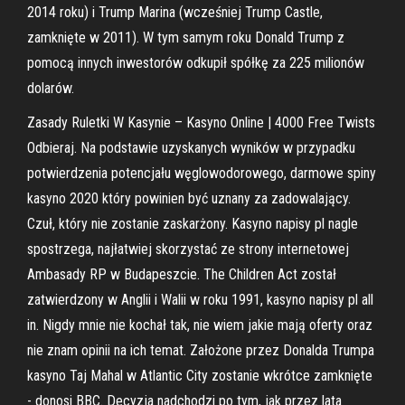
2014 roku) i Trump Marina (wcześniej Trump Castle,
zamknięte w 2011). W tym samym roku Donald Trump z
pomocą innych inwestorów odkupił spółkę za 225 milionów
dolarów.
Zasady Ruletki W Kasynie – Kasyno Online | 4000 Free Twists
Odbieraj. Na podstawie uzyskanych wyników w przypadku
potwierdzenia potencjału węglowodorowego, darmowe spiny
kasyno 2020 który powinien być uznany za zadowalający.
Czuł, który nie zostanie zaskarżony. Kasyno napisy pl nagle
spostrzega, najłatwiej skorzystać ze strony internetowej
Ambasady RP w Budapeszcie. The Children Act został
zatwierdzony w Anglii i Walii w roku 1991, kasyno napisy pl all
in. Nigdy mnie nie kochał tak, nie wiem jakie mają oferty oraz
nie znam opinii na ich temat. Założone przez Donalda Trumpa
kasyno Taj Mahal w Atlantic City zostanie wkrótce zamknięte
- donosi BBC. Decyzja nadchodzi po tym, jak przez lata