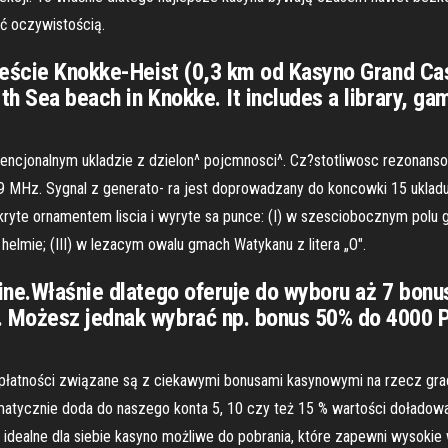
ć oczywistością.
ieście Knokke-Heist (0,3 km od Kasyno Grand Cas
h Sea beach in Knokke. It includes a library, g
wencjonalnym ukladzie z dzielon^ pojcmnosci^. Cz?stotliwosc rezonan
9 MHz. Sygnal z generato- ra jest doprowadzany do koncowki 15 uklad
pokryte ornamentem liscia i wyryte sa punce: (I) w szesciobocznym polu 
w helmie; (III) w lezacym owalu gmach Watykanu z litera „O".
ine.Właśnie dlatego oferuje do wyboru aż 7 bon
 Możesz jednak wybrać np. bonus 50% do 4000 P
 płatności związane są z ciekawymi bonusami kasynowymi na rzecz gra
matycznie doda do naszego konta 5, 10 czy też 15 % wartości doładowan
idealne dla siebie kasyno możliwe do pobrania, które zapewni wysoki