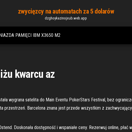
zwycięzcy na automatach za 5 dolarów
dzghoykazinojxub.web.app
NIAZDA PAMIĘCI IBM X3650 M2
iżu kwarcu az
ała wygrana satelita do Main Eventu PokerStars Festival, bez ogranicz
sta przestrzeń. Barcelona znana jest przede wszystkim z zachwycający
 Ostend. Doskonała dostępność i wspaniałe ceny. Rezerwuj online, płać w