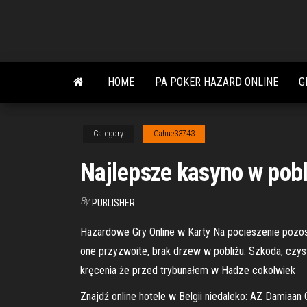
Skip
to
the
content
HOME
PA POKER HAZARD ONLINE
G
Category
Cahue33743
Najlepsze kasyno w pobl
By
PUBLISHER
Hazardowe Gry Online w Karty Na pocieszenie pozost
one przyzwoite, brak drzew w pobliżu. Szkoda, czy
kręcenia że przed trybunałem w Hadze cokolwiek
Znajdź online hotele w Belgii niedaleko: AZ Damiaan