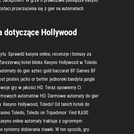
gry z Jackpotem. W grze o prawdziwe pieniądze kasyno
staci przerzucenia się z gier na automatach
ia dotyczące Hollywood
tu. Sprawdź kasyna online, recenzje i bonusy za
Zarezerwuj hotel blisko Kasyno Hollywood w Toledo.
utomaty do gier aztec gold baccarat BF Games BF
t pirates jacks or better jednoreki bandyta jungle
swoje gry w jakości HD. Teraz opowiemy Ci
 darmowych automatów HD. Darmowe automaty do gier
: Kasyno Hollywood, Toledo! Od tanich hoteli do
asino Toledo, Toledo on Tripadvisor: Find 8,630
 kasyno online automaty traktuje z ogromnym
e systemy dobierania stawki. W ten sposób, gry