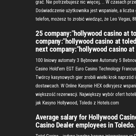
grać. Nie potrzebujesz nic więcej, … W czasach pr
Doświadczenie użytkownika jest wspaniałe, a liczba g
telefon, możesz to zrobić wiedząc, że Leo Vegas, 88
25 company:"hollywood casino at tol
company:"hollywood casino at toled
next company:"hollywood casino at t
100 liniowy automaty 3 Bębnowe Automaty 5 Bebnow
Casino Hold'em EGT Euro Casino Technology Francusk
Twórcy kasynowych gier zrobili wielki krok naprzód
dostawcach. W Online Kasynie HEX odkryjesz wspan
większość rezerwacji. Największy wybór ofert hoteli 
jak Kasyno Hollywood, Toledo z Hotels.com
Average salary for Hollywood Casin
Casino Dealer employees in Toledo.