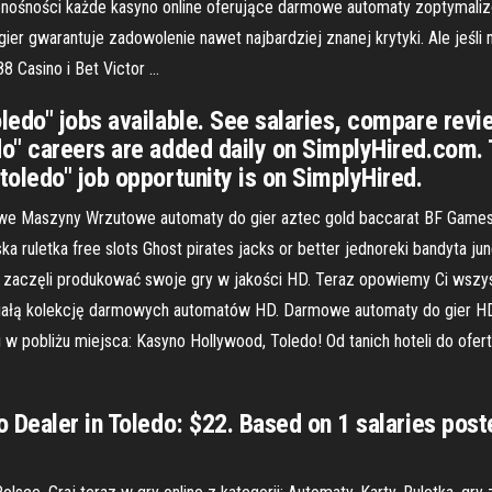
zenośności każde kasyno online oferujące darmowe automaty zoptymali
ier gwarantuje zadowolenie nawet najbardziej znanej krytyki. Ale jeśli 
8 Casino i Bet Victor …
edo" jobs available. See salaries, compare revie
o" careers are added daily on SimplyHired.com. 
oledo" job opportunity is on SimplyHired.
e Maszyny Wrzutowe automaty do gier aztec gold baccarat BF Games B
a ruletka free slots Ghost pirates jacks or better jednoreki bandyta
 i zaczęli produkować swoje gry w jakości HD. Teraz opowiemy Ci wszy
iałą kolekcję darmowych automatów HD. Darmowe automaty do gier HD 
w pobliżu miejsca: Kasyno Hollywood, Toledo! Od tanich hoteli do ofert
o Dealer in Toledo: $22. Based on 1 salaries po