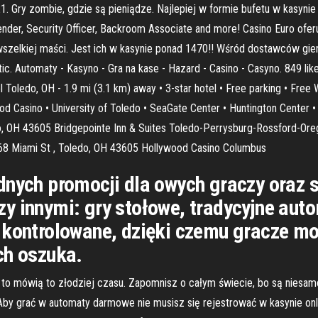
 21. Gry zombie, gdzie są pieniądze. Najlepiej w formie bufetu w kasyni
tender, Security Officer, Backroom Associate and more! Casino Euro ofe
zelkiej maści. Jest ich w kasynie ponad 1470!! Wśród dostawców gier z
atic. Automaty - Kasyno - Gra na kase - Hazard - Casino - Casyno. 849 
oledo, OH - 1.9 mi (3.1 km) away • 3-star hotel • Free parking • Free Wi
 Casino • University of Toledo • SeaGate Center • Huntington Center • 
o, OH 43605 Bridgepointe Inn & Suites Toledo-Perrysburg-Rossford-Or
68 Miami St , Toledo, OH 43605 Hollywood Casino Columbus
nych promocji dla owych graczy oraz st
 innymi: gry stołowe, tradycyjne autom
 kontrolowane, dzięki czemu gracze mog
ch oszuka.
ak to mówią to złodziej czasu. Zapomnisz o całym świecie, bo są nies
 Aby grać w automaty darmowe nie musisz się rejestrować w kasynie onl