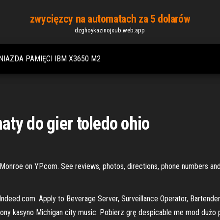
zwycięzcy na automatach za 5 dolarów
dzghoykazinojxub.web.app
NIAZDA PAMIĘCI IBM X3650 M2
ty do gier toledo ohio
in Monroe on YP.com. See reviews, photos, directions, phone numbers an
n Indeed.com. Apply to Beverage Server, Surveillance Operator, Barten
tony kasyno Michigan city music. Pobierz grę despicable me mod dużo 